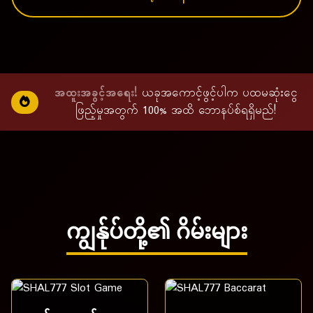
အထူးအခွင့်အရေး!
ယခုအကောင့်ဖွင့်ပါက ပထမဆုံးငွေ
ဖြည့်မှုအတွက် 100% အထိ ဘောနပ်စ်ရရှိမည်!
ကျွန်ုပ်တို့၏ ဂိမ်းများ