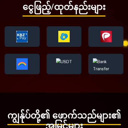
ငွေဖြည့်/ထုတ်နည်းများ
ကျွန်ုပ်တို့၏ ဖောက်သည်များ၏
အမြင်များ