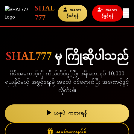
SHAL
အကော
အကော
777
င့်ဝင်ရန်
င့်ဖွင့်ရန်
SHAL777
မှ ကြိုဆိုပါသည်
ဂိမ်းအကောင့်ကို ကိုယ်တိုင်ဖွင့်ပြီး ဖရီးဘောနပ် 10,000
ရယူနိုင်မယ့် အခွင့်ရေးမို့ အခုဘဲ ဝင်ရောက်ပြီး အကောင့်ဖွင့်
လိုက်ပါ။
ယခုပဲ ကစားရန်
အခမဲ့ဘောနပ်စ်