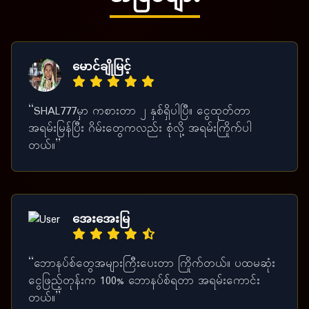
မောင်ချိုမြင့်
“SHAL777မှာ ကစားတာ ၂ နှစ်ရှိပါပြီ။ ငွေထုတ်တာ
အရမ်းမြန်ပြီး ဂိမ်းတွေကလည်း စုံလို့ အရမ်းကြိုက်ပါ
တယ်။”
အေးအေးမြ
“ဘောနပ်စ်တွေအများကြီးပေးတာ ကြိုက်တယ်။ ပထမဆုံး
ငွေဖြည့်တုန်းက 100% ဘောနပ်စ်ရတာ အရမ်းကောင်း
တယ်။”