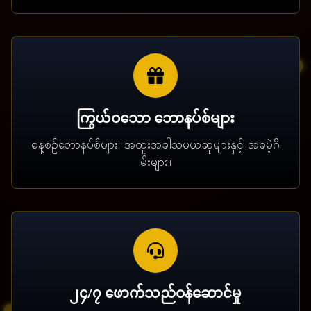
ကြွယ်ဝသော ဘောနပ်စ်များ
နေ့စဉ်ဘောနပ်စ်များ၊ အထူးအခါသမယဆုများနှင့် အခမဲ့ဂိ
မ်းများ။
၂၄/၇ ဖောက်သည်ဝန်ဆောင်မှု