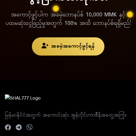
အကောင့်ဖွင့်ပါက အခမဲ့ဘောနပ်စ် 10,000 MMK နှင့်
ပထမဆုံးငွေဖြည့်မှုအတွက် 100% အထိ ဘောနပ်စ်ရရှိမည်!
အခမဲ့အကောင့်ဖွင့်ရန်
မြန်မာနိုင်ငံအတွက် အကောင်းဆုံး အွန်လိုင်းကာစီနိုအတွေ့အကြုံ။