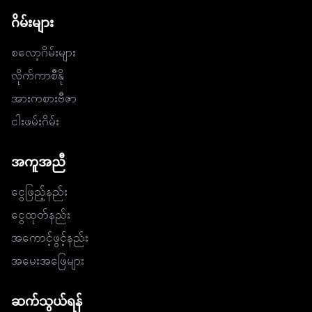
ဂိမ်းများ
စလော့ဂိမ်းများ
လိုက်ကာစီနို
အားကစားဗီဇာ
ငါးဖမ်းဂိမ်း
အကူအညီ
ငွေဖြည့်နည်း
ငွေထုတ်နည်း
အကောင့်ဖွင့်နည်း
အမေးအဖြေများ
ဆက်သွယ်ရန်