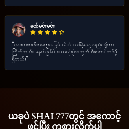
ဇော်မင်းမင်း
“အားကစားဗီဇာတွေအပြင် လိုက်ကာစီနိုတွေလည်း ရှိတာ
ကြိုက်တယ်။ မနက်ဖြန်ပဲ ဘောလုံးပွဲအတွက် ဗီဇာထပ်တင်ဖို့
ရှိတယ်။”
ယခုပဲ SHAL777တွင် အကောင့်
ဖွင့်ပြီး ကစားလိုက်ပါ