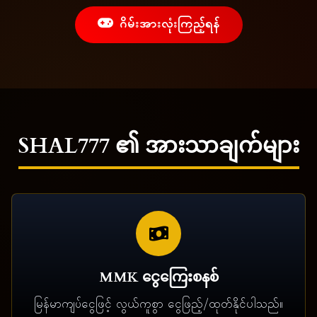
ဂိမ်းအားလုံးကြည့်ရန်
SHAL777 ၏ အားသာချက်များ
MMK ငွေကြေးစနစ်
မြန်မာကျပ်ငွေဖြင့် လွယ်ကူစွာ ငွေဖြည့်/ထုတ်နိုင်ပါသည်။