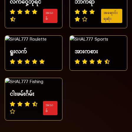
လက်ဝှေ့ဘုရင်
ဘာကရာ
အသ
အရောင်း
စ်
ရဆုံး
ရူးလက်
အားကစား
ငါးဖမ်းဂိမ်း
အသ
စ်